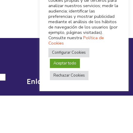
cookies propias y de terceros para
analizar nuestros servicios; medir la
audiencia; identificar las
preferencias y mostrar publicidad
mediante el análisis de los hábitos
de navegación de los usuarios (por
ejemplo, páginas visitadas).
Consulte nuestra
Política de
Cookies
Configurar Cookies
Aceptar todo
Rechazar Cookies
Enlaces Interés
Quiénes Somos – FACYL
Portal Transparencia
Dónde Estamos