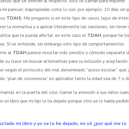
cursos que se ofrecen al respecto, sólo te llaman para imponer
 mi parecer, inapropiadas como lo son, por ejemplo, 10 días sin 
años
TDAH
). Me pregunto si en este tipo de casos, lejos de inten
eer la normativa y a aplicar literalmente las sanciones, sin tener
mática que le pueda afectar, en este caso el
TDAH
, porque he l
ias. Sí se entiende, sin embargo otro tipo de comportamientos
ente al
TDAH
parece resultar más sencillo y cómodo separarle d
 de su clase sin buscar alternativas para su inclusión y aceptación
ue según el protocolo del mal denominado “acoso escolar” que, 
ado “plan de convivencia” es aplicable tanto la edad sea de 7 o d
mamás en la puerta del cole, llamar la atención a sus niños cua
r un libro que mi hijo le ha dejado porque otro se lo había pedido
stado mi libro y yo se lo he dejado, no sé ¿por qué me lo