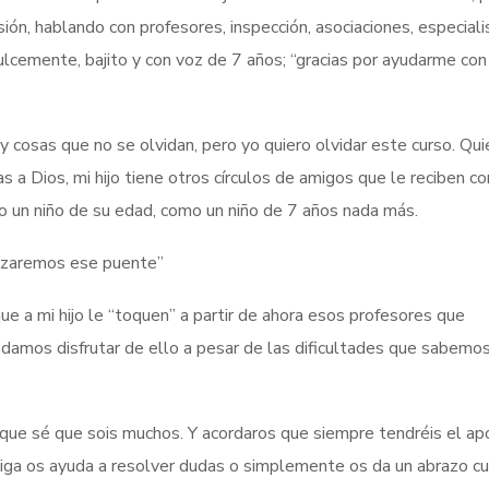
rsión, hablando con profesores, inspección, asociaciones, especiali
dulcemente, bajito y con voz de 7 años; “gracias por ayudarme con
y cosas que no se olvidan, pero yo quiero olvidar este curso. Qui
s a Dios, mi hijo tiene otros círculos de amigos que le reciben co
mo un niño de su edad, como un niño de 7 años nada más.
ruzaremos ese puente”
ue a mi hijo le “toquen” a partir de ahora esos profesores que
damos disfrutar de ello a pesar de las dificultades que sabemo
s que sé que sois muchos. Y acordaros que siempre tendréis el a
ga os ayuda a resolver dudas o simplemente os da un abrazo c