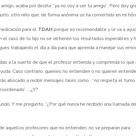
su amigo, acaba por decirle “ya no voy a ser tu amigo”. Pero doy gr
uito, otro niño que, de forma anónima se ha convertido en mi hér
medicación para el
TDAH
porque es recomendable y le va a ayud
n el caso de tu hijo no se obtienen los resultados esperables y 
sigues trabajando el día a día para que aprenda a manejar sus emo
edas a la suerte de que el profesor entienda y comprenda lo que 
uda. Caso contrario, quienes no entienden o no quieren entender
erás abocado a recibir mensajes tales como ; “no respeta el turno
 desordenado”…..¿Y?
gundo. Y me pregunto: “¿Por qué nunca he recibido una llamada de
de aquellos profesores que no entienden, no se preparan para