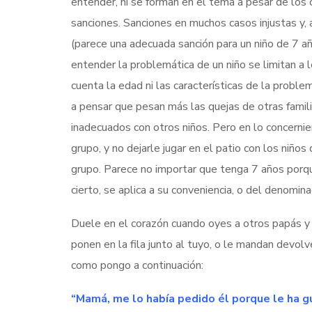
entender, ni se forman en el tema a pesar de los 
sanciones. Sanciones en muchos casos injustas y, a
(parece una adecuada sanción para un niño de 7 
entender la problemática de un niño se limitan a l
cuenta la edad ni las características de la proble
a pensar que pesan más las quejas de otras famil
inadecuados con otros niños. Pero en lo concerni
grupo, y no dejarle jugar en el patio con los niños
grupo. Parece no importar que tenga 7 años porq
cierto, se aplica a su conveniencia, o del denomin
Duele en el corazón cuando oyes a otros papás y 
ponen en la fila junto al tuyo, o le mandan devolve
como pongo a continuación:
“Mamá, me lo había pedido él porque le ha gu