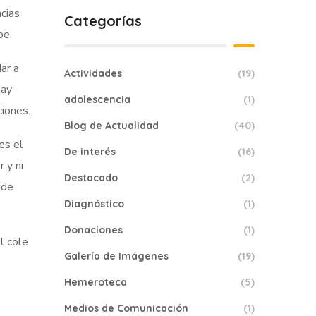
acias
Categorías
oe.
ar a
Actividades
(19)
hay
adolescencia
(1)
ciones.
Blog de Actualidad
(40)
es el
De interés
(16)
 y ni
Destacado
(2)
 de
Diagnóstico
(1)
Donaciones
(1)
l cole
Galería de Imágenes
(19)
Hemeroteca
(5)
Medios de Comunicación
(1)