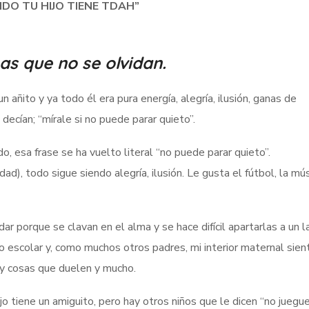
NDO TU HIJO TIENE TDAH”
as que no se olvidan.
 añito y ya todo él era pura energía, alegría, ilusión, ganas de
ecían; “mírale si no puede parar quieto”.
, esa frase se ha vuelto literal “no puede parar quieto”.
dad), todo sigue siendo alegría, ilusión. Le gusta el fútbol, la mús
r porque se clavan en el alma y se hace difícil apartarlas a un l
o escolar y, como muchos otros padres, mi interior maternal sien
hay cosas que duelen y mucho.
o tiene un amiguito, pero hay otros niños que le dicen “no juegu