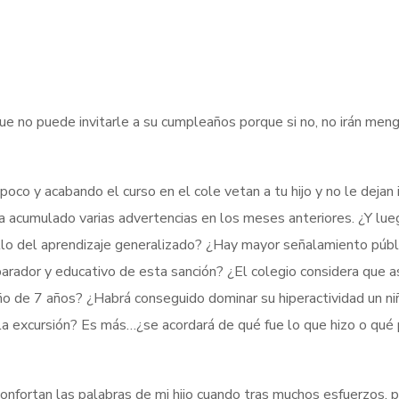
que no puede invitarle a su cumpleaños porque si no, no irán men
co y acabando el curso en el cole vetan a tu hijo y no le dejan i
ha acumulado varias advertencias en los meses anteriores. ¿Y lue
llo del aprendizaje generalizado? ¿Hay mayor señalamiento públ
arador y educativo de esta sanción? ¿El colegio considera que a
ño de 7 años? ¿Habrá conseguido dominar su hiperactividad un ni
a la excursión? Es más…¿se acordará de qué fue lo que hizo o qué
nfortan las palabras de mi hijo cuando tras muchos esfuerzos, p